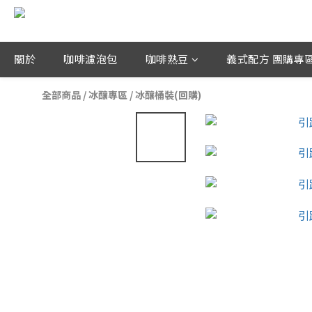
關於
咖啡濾泡包
咖啡熟豆
義式配方 團購專
全部商品
/
冰釀專區
/
冰釀桶裝(回購)