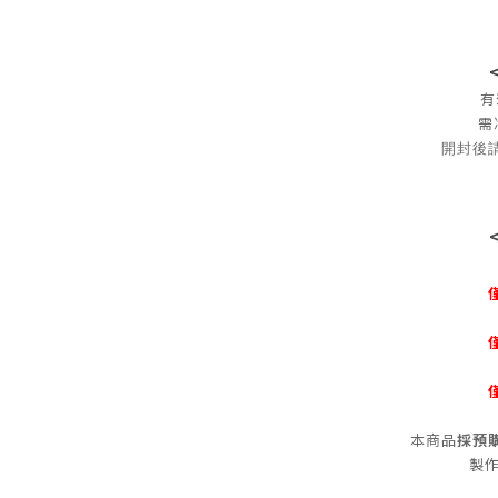
有
需
開封後
本商品
採預
製