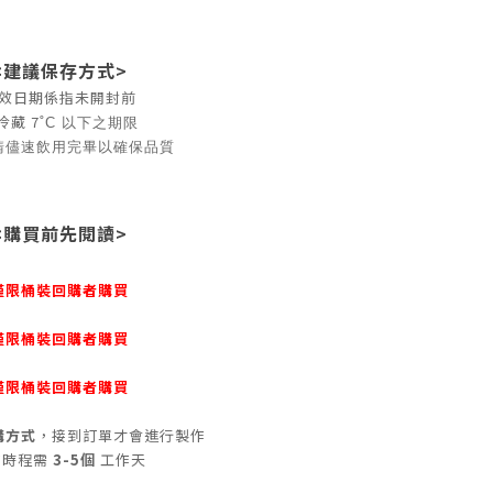
<建議保存方式>
效日期係指未開封前
冷藏 7
˚C 以下之期限
請儘速飲用完畢以確保品質
<購買前先閱讀>
僅限桶裝回購者購買
僅限桶裝回購者購買
僅限桶裝回購者購買
購方式
，接到訂單才會進行製作
作時程需
3-5個
工作天