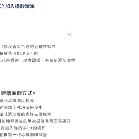
加入追蹤清單
口感及香氣合適的豆種來製作
種會依照處理法不同
的花果香調、厚實甜感、甚至是濃郁酒香
<建議品飲方式>
單品冰釀濃度較高
建議加上冰塊或是冷水
風味濃淡度的喜好去做稀釋
體被稀釋過後的層次感及香氣表現更好
合加入鮮奶做1:1的調和
鬆自製一杯冰釀咖啡歐蕾