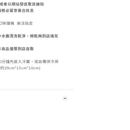
成會以網站發送取貨通知
請務必留意後台訊息
口味隨機 無法指定
冷水壺清洗乾淨、擦乾再到店填充
本商品僅限到店自取
0分鐘內放入冷藏，或自備保冷袋
約29cm*15cm*10cm)