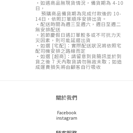
・
如遇商品無現貨情況
，備貨期為 4-10
日，
預購商品備貨期為完成付款後的 10-
14日，依照訂單順序安排出貨。
・配送時間為
週三至週六，週日至週二
無安排配送
・若節慶假日遇訂單較多或不可抗力天
災因素，則可能延遲出貨
・如選 [宅配]：實際配送狀況將依照宅
配司機安排之路線而定
・如選 [超商]：請留意到貨簡訊並於到
貨之後
7
天內取貨請勿無故未取；如造
成運費損失將由顧客自行吸收
關於我們
Facebook
instagram
顧客服務