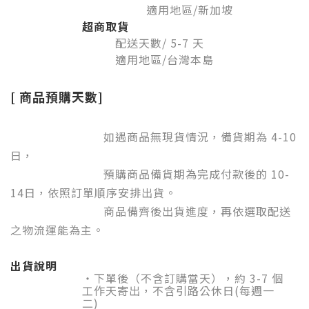
適用地區/新加坡
超商取貨
配送天數/ 5-7
天
適用地區/台灣本島
[ 商品預購天數]
如遇商品無現貨情況
，備貨期為 4-10
日，
預購商品備貨期為完成付款後的 10-
14日，依照訂單順序安排出貨。
商品備齊後出貨進度，再依選取配送
之物流運能為主。
出貨說明
・下單後（不含訂購當天），約 3-7
個
工作天寄出，不含引路公休日(每週一
二)