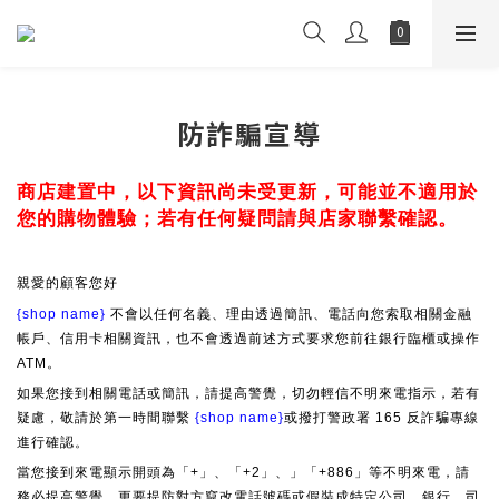
防詐騙宣導
商店建置中，以下資訊尚未受更新，可能並不適用於
您的購物體驗；若有任何疑問請與店家聯繫確認。
親愛的顧客您好
{shop name}
不會以任何名義、理由透過簡訊、電話向您索取相關金融
帳戶、信用卡相關資訊，也不會透過前述方式要求您前往銀行臨櫃或操作
ATM。
如果您接到相關電話或簡訊，請提高警覺，切勿輕信不明來電指示，若有
疑慮，敬請於第一時間聯繫
{shop name}
或撥打警政署 165 反詐騙專線
進行確認。
當您接到來電顯示開頭為「+」、「+2」、」「+886」等不明來電，請
務必提高警覺，更要提防對方竄改電話號碼或假裝成特定公司、銀行、司