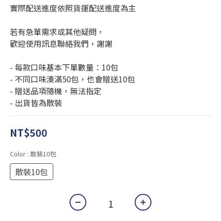
實際配送進度依照貨運配送進度為主
若有急單需求或其他疑問，
歡迎使用訊息聯絡我們，謝謝
- 每款口味基本下單數量：10包
- 不同口味湊滿50包，也會贈送10包
- 贈送品項隨機，無法指定
- 出貨皆為散裝
NT$500
Color
: 散裝10包
散裝10包