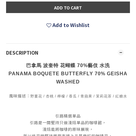
ADD TO CART
Add to Wishlist
DESCRIPTION
巴拿馬 波奎特 花蝴蝶 70%藝伎 水洗
PANAMA BOQUETE BUTTERFLY 70% GEISHA
WASHED
風味描述：
野薑花 / 杏桃 / 檸檬 /
香瓜 / 青蘋果 / 茉莉花茶 / 紅糖水
引路精選單品
引路是一間堅持只做淺焙單品的咖啡館，
淺焙能將咖啡的原味展現，
所以烘豆師堅持選用市場上品質最好的咖啡豆，