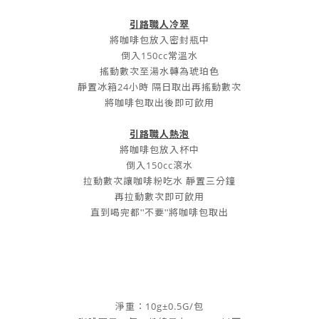
引路職人冷翠
將咖啡包放入密封瓶中
倒入150cc常溫水
搖動數次至湯水轉為琥珀色
靜置冰箱24小時 隔日取出再搖動數次
將咖啡包取出後即可飲用
引路職人熱泡
將咖啡包放入杯中
倒入150cc滾水
拉動數次讓咖啡粉吃水 靜置三分鐘
再拉動數次即可飲用
''
''
直到喝完都
不要
將咖啡包取出
淨重：10g±0.5G/包