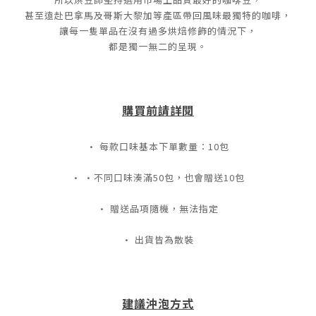
甚至遠赴巴拿馬及哥斯大黎加等產區帶回風味最獨特的咖啡，
讓每一隻單品在沒有過多烘焙修飾的情況下，
都是獨一無二的呈現。
購買前請詳閱
· 每款口味基本下單數量：10包
· ·不同口味湊滿50包，也會贈送10包
· 贈送品項隨機，無法指定
· 出貨皆為散裝
建議沖泡方式