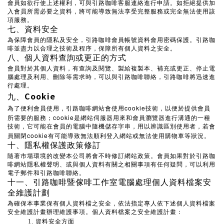
會員如欲行使上述權利，可與引路咖啡客服連絡進行申請。如拒絕提供加
入會員所需必要之資料，將可能導致無法享受完整服務或完全無法使用該
項服務。
七、資料安全
為保障會員的隱私及安全，引路咖啡會員帳號資料會用密碼保護。引路咖
啡並盡力以合理之技術及程序，保障所有個人資料之安全。
八、個人資料查詢或更正的方式
會員對於其個人資料，有查詢及閱覽、製給複製本、補充或更正、停止電
腦處理及利用、刪除等需求時，可以與引路咖啡聯絡，引路咖啡將迅速進
行處理。
Cookie
九、
cookie
為了便利會員使用，引路咖啡網站會使用
技術，以便於提供會員
cookie
所需要的服務；
是網站伺服器用來和會員瀏覽器進行溝通的一種
技術，它可能在會員的電腦中隨機儲存字串，用以辨識區別使用者，若會
cookie
員關閉
有可能導致無法順利登入網站或無法使用購物車等狀況。
十、隱私權保護政策修訂
隨著市場環境的改變本公司將會不時修訂網站政策。會員如果對於引路咖
啡網站隱私權聲明、或與個人資料有關之相關事項有任何疑問，可以利用
電子郵件和引路咖啡聯絡。
十一、引路咖啡暨傢啡工作室電腦處理個人資料檔案安
全維護計劃
為確保本事業保有個人資料檔之安全，依法指定專人依下述個人資料檔案
安全維護計畫辦理維護事項。個人資料檔案之安全維護計畫：
資料安全方面