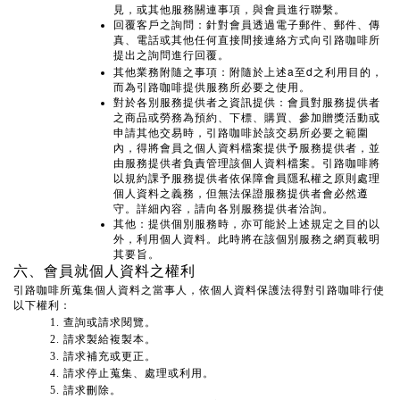
見，或其他服務關連事項，與會員進行聯繫。
回覆客戶之詢問：針對會員透過電子郵件、郵件、傳
真、電話或其他任何直接間接連絡方式向引路咖啡所
提出之詢問進行回覆。
a
d
其他業務附隨之事項：附隨於上述
至
之利用目的，
而為引路咖啡提供服務所必要之使用。
對於各別服務提供者之資訊提供：會員對服務提供者
之商品或勞務為預約、下標、購買、參加贈獎活動或
申請其他交易時，引路咖啡於該交易所必要之範圍
內，得將會員之個人資料檔案提供予服務提供者，並
由服務提供者負責管理該個人資料檔案。引路咖啡將
以規約課予服務提供者依保障會員隱私權之原則處理
個人資料之義務，但無法保證服務提供者會必然遵
守。詳細內容，請向各別服務提供者洽詢。
其他：提供個別服務時，亦可能於上述規定之目的以
外，利用個人資料。此時將在該個別服務之網頁載明
其要旨。
六、會員就個人資料之權利
引路咖啡所蒐集個人資料之當事人，依個人資料保護法得對引路咖啡行使
以下權利：
查詢或請求閱覽。
請求製給複製本。
請求補充或更正。
請求停止蒐集、處理或利用。
請求刪除。