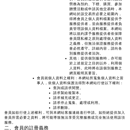
勞務為預約、下標、購買、參加
贈獎活動或申請其他交易時，本
網站於該交易所必要之範圍內，
得將會員之個人資料檔案提供予
服務提供者，並由服務提供者負
責管理該個人資料檔案。本網站
將以規約課予服務提供者依保障
會員隱私權之原則處理個人資料
之義務，但無法保證服務提供者
會必然遵守。詳細內容，請向各
別服務提供者洽詢。
其他：提供個別服務時，亦可能
於上述規定之目的以外，利用個
人資料。此時將在該個別服務之
網頁載明其要旨。
會員就個人資料之權利：本網站所蒐集個人資料之當
事人，依個人資料保護法得對本網站行使以下權利：
查詢或請求閱覽。
請求製給複製本。
請求補充或更正。
請求停止蒐集、處理或利用。
請求刪除。
會員如欲行使上述權利，可與本網站客服連絡進行申請。如拒絕提供加入
會員所需必要之資料，將可能導致無法享受完整服務或完全無法使用該項
服務。
二、會員的註冊義務