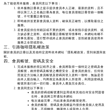
為了能使用本服務，會員同意以下事項：
依本服務註冊表之提示提供會員本人正確、最新的資料，且不
得以第三人之名義註冊為會員。每位會員僅能註冊登錄一個帳
號，不可重覆註冊登錄。
即時維持並更新會員個人資料，確保其正確性，以獲取最佳之
服務。
若會員提供任何錯誤或不實的資料、或未按指示提供資料、或
欠缺必要之資料、或有重覆註冊帳號等情事時，本網站有權不
經事先通知，逕行暫停或終止會員的帳號，並拒絕會員使用本
服務之全部或部份。
三、引路咖啡隱私權政策
關於會員的註冊以及其他特定資料依本網站「隱私權政策」受到保護與規
範。
四、會員帳號、密碼及安全
完成本服務的登記程序之後，會員將取得一個特定之密碼及會
員帳號，維持密碼及帳號之機密安全，是會員的責任。任何依
照規定方法輸入會員帳號及密碼與登入資料一致時，無論是否
由本人親自輸入，均將推定為會員本人所使用，利用該密碼及
帳號所進行的一切行動，會員本人應負完全責任。
會員同意以下事項：
會員的密碼或帳號遭到盜用或有其他任何安全問題發
生時，會員將立即通知本網站
每次連線完畢，均結束會員的帳號使用。
會員的帳號、密碼及會員權益均僅供會員個人使用及
享有，不得轉借、轉讓他人或與他人合用。