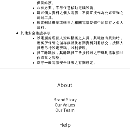
保養維護。
非有必要，不得任意移動電腦設備。
建置個人資料之個人電腦，不得直接作為公眾查詢之
前端工具。
確實刪除廢棄或轉售之相關電腦硬體中所儲存之個人
資料。
其他安全維護事項
以電腦處理個人資料檔案之人員，其職務有異動時，
應將所保管之儲存媒體及有關資料列冊移交，接辦人
員應另行設定密碼，以利管理。
員工離職後，其離職員工曾接觸過之密碼均需取消並
作適當之調整。
遵守一般電腦安全維護之有關規定。
About
Brand Story
Our Values
Our Team
Help