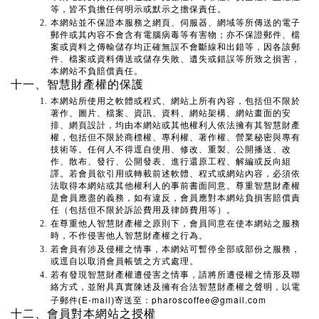
等，皆不負擔任何明示或默示之擔保責任。
本網站並不保證本服務之網頁、伺服器、網域等所傳送的電子
郵件或其內容不會含有電腦病毒等有害物；亦不保證郵件、檔
案或資料之傳輸儲存均正確無誤不會斷線和出錯等，因各該郵
件、檔案或資料傳送或儲存失敗、遺失或錯誤等所致之損害，
本網站不負賠償責任。
十一、智慧財產權的保護
本網站所使用之軟體或程式、網站上所有內容，包括但不限於
著作、圖片、檔案、資訊、資料、網站架構、網站畫面的安
排、網頁設計，均由本網站或其他權利人依法擁有其智慧財產
權，包括但不限於商標權、專利權、著作權、營業秘密與專有
技術等。任何人不得逕自使用、修改、重製、公開播送、改
作、散布、發行、公開發表、進行還原工程、解編或反向組
譯。若會員欲引用或轉載前述軟體、程式或網站內容，必須依
法取得本網站或其他權利人的事前書面同意。尊重智慧財產權
是會員應盡的義務，如有違反，會員應對本網站負損害賠償責
任（包括但不限於訴訟費用及律師費用等）。
在尊重他人智慧財產權之原則下，會員同意在使本網站之服務
時，不作侵害他人智慧財產權之行為。
若會員有涉及侵權之情事，本網站可暫停全部或部份之服務，
或逕自以取消會員帳號之方式處理。
若有發現智慧財產權遭侵害之情事，請將所遭侵權之情形及聯
絡方式，並附具真實陳述及擁有合法智慧財產權之聲明，以電
E-mail
pharoscoffee@gmail.com
子郵件(
)寄送至：
十二、會員對本網站之授權