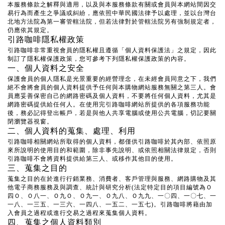
本服務條款之解釋與適用，以及與本服務條款有關或會員與本網站間因交
易行為而產生之爭議或糾紛，應依照中華民國法律予以處理，並以台灣台
北地方法院為第一審管轄法院，但若法律對於管轄法院另有強制規定者，
仍應依其規定。
引路咖啡隱私權政策
引路咖啡非常重視會員的隱私權且遵循「個人資料保護法」之規定，因此
制訂了隱私權保護政策，您可參考下列隱私權保護政策的內容。
一、個人資料之安全
保護會員的個人隱私是光景重要的經營理念，在未經會員同意之下，我們
絕不會將會員的個人資料提供予任何與本購物網站服務無關之第三人。會
員應妥善保密自己的網路密碼及個人資料，不要將任何個人資料，尤其是
網路密碼提供給任何人。在使用完引路咖啡網站所提供的各項服務功能
後，務必記得登出帳戶，若是與他人共享電腦或使用公共電腦，切記要關
閉瀏覽器視窗。
二、個人資料的蒐集、處理、利用
引路咖啡相關網站所取得的個人資料，都僅供引路咖啡於其內部、依照原
來所說明的使用目的和範圍，除非事先說明、或依照相關法律規定，否則
引路咖啡不會將資料提供給第三人、或移作其他目的使用。
三、蒐集之目的
蒐集之目的在於進行行銷業務、消費者、客戶管理與服務、網路購物及其
他電子商務服務及與調查、統計與研究分析(法定特定目的項目編號為Ｏ
四Ｏ、Ｏ八一、Ｏ九Ｏ、Ｏ九一、Ｏ九八、Ｏ九九、一〇四、一〇七、一
一八、一三五、一三六、一四八、一五二、一五七)。引路咖啡將藉由加
入會員之過程或進行交易之過程來蒐集個人資料。
四、蒐集之個人資料類別