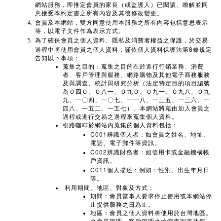
網站服務，即推定會員的家長（或監護人）已閱讀、瞭解並同
意接受本約定書之所有內容及其後修改變更。
會員及本網站，雙方同意使用本服務之所有內容包括意思表示
等，以電子文件作為表示方式。
為了確保會員之個人資料、隱私及消費者權益之保護，於交易
8
過程中將使用會員之個人資料，謹依個人資料保護法第
條規定
告知以下事項：
蒐集之目的：蒐集之目的在於進行行銷業務、消費
者、客戶管理與服務、網路購物及其他電子商務服務
及與調查、統計與研究分析（法定特定目的項目編號
為Ｏ四Ｏ、Ｏ八一、Ｏ九Ｏ、Ｏ九一、Ｏ九八、Ｏ九
九、一〇四、一〇七、一一八、一三五、一三六、一
四八、一五二、一五七）。本網站將藉由加入會員之
過程或進行交易之過程來蒐集個人資料。
引路咖啡於網站內蒐集的個人資料包括：
C001
辨識個人者：如會員之姓名、地址、
電話、電子郵件等資訊。
C002
辨識財務者：如信用卡或金融機構帳
戶資訊。
C011
個人描述：例如：性別、出生年月日
等。
利用期間、地區、對象及方式：
期間：會員當事人要求停止使用或本網站停
止提供服務之日為止。
地區：會員之個人資料將使用於台灣地區。