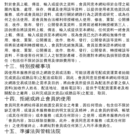
對於會員上載、傳送、輸入或提供之資料，會員同意本網站得於合理之範
圍內蒐集、處理、保存、傳遞及使用該等資料，以提供使用者其他資訊或
服務、或作成會員統計資料、或進行關於網路行為之調查或研究，或為任
何之合法使用。若會員無合法權利得授權他人使用、修改、重製、公開播
送、改作、散布、發行、公開發表某資料，並將前述權利轉授權第三人，
請勿擅自將該資料上載、傳送、輸入或提供至本網站。任何資料一經會員
上載、傳送、輸入或提供至本網站時，視為會員已允許本網站無條件使
用、修改、重製、公開播送、改作、散布、發行、公開發表該等資料，並
得將前述權利轉授權他人，會員對此絕無異議。會員並應保證本網站使
用、修改、重製、公開播送、改作、散布、發行、公開發表、轉授權該等
資料，不致侵害任何第三人之智慧財產權，否則應對本網站負損害賠償責
任（包括但不限於訴訟費用及律師費用等）。
十三、特別授權事項
因使用本服務所提供之網路交易或活動，可能須透過宅配或貨運業者始能
完成貨品(或贈品等)之配送或取回，因此，會員同意並授權本網站得視該
次網路交易或活動之需求及目的，將由會員所提供且為配送所必要之個人
資料(如收件人姓名、配送地址、連絡電話等)，提供予宅配貨運業者及相
關配合之廠商，以利完成該次貨品(或贈品等)之配送、取回。
十四、拒絕或終止會員的使用
會員同意本網站得基於維護交易安全之考量，因任何理由，包含但不限於
缺乏使用，或違反本服務條款的明文規定及精神，終止會員的密碼、帳號
（或其任何部分）或本服務（或其任何部分）之使用，或將本服務內任何
「會員內容」加以移除並刪除。此外，會員同意若本服務（或其任何部
分）之使用被終止，本網站對會員或任何第三人均不承擔責任。
十五、準據法與管轄法院