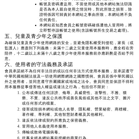
帳號及密碼遭盜用、不當使用或其他本網站無法辯識
是否為本人親自使用之情況時，對此所致之損害，除
證明係因可歸責於本網站之事由所致，本網站將不負
任何責任。
本網站若知悉會員之帳號密碼確係遭他人冒用時，將
立即暫停該帳號之使用(含該帳號所生交易之處理)。
五、兒童及青少年之保護
為確保兒童及青少年使用網路的安全，並避免隱私權受到侵犯，家長（或
監護人）應盡到下列義務：未滿十二歲之兒童使用本服務時，應全程在旁
陪伴，十二歲以上未滿十八歲之青少年使用本服務前亦應斟酌是否給予同
意。
六、使用者的守法義務及承諾
會員承諾絕不為任何非法目的或以任何非法方式使用本服務，並承諾遵守
中華民國相關法規及一切使用網際網路之國際慣例。會員若係中華民國以
外之使用者，並同意遵守所屬國家或地域之法令。會員同意並保證不得利
用本服務從事侵害他人權益或違法之行為，包括但不限於：
公布或傳送任何誹謗、侮辱、具威脅性、攻擊性、不雅、猥
褻、不實、違反公共秩序或善良風俗或其他不法之文字、圖片
或任何形式的檔案。
侵害或毀損本網站或他人名譽、隱私權、營業秘密、商標權、
著作權、專利權、其他智慧財產權及其他權利。
違反依法律或契約所應負之保密義務。
冒用他人名義使用本服務。
傳輸或散佈電腦病毒。
從事未經本網站事前授權的商業行為。