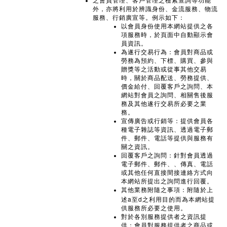
之會員管理、客戶管理之檢索查詢等功能
外，亦將利用於辨識身份、金流服務、物流
服務、行銷廣宣等。例示如下：
以會員身份使用本網站提供之各
項服務時，於頁面中自動顯示會
員資訊。
為遂行交易行為：會員對商品或
勞務為預約、下標、購買、參與
贈獎等之活動或從事其他交易
時，關於商品配送、勞務提供、
價金給付、回覆客戶之詢問、本
網站對會員之詢問、相關售後服
務及其他遂行交易所必要之業
務。
宣傳廣告或行銷等：提供會員各
種電子雜誌等資訊、透過電子郵
件、郵件、電話等提供與服務有
關之資訊。
回覆客戶之詢問：針對會員透過
電子郵件、郵件、、傳真、電話
或其他任何直接間接連絡方式向
本網站所提出之詢問進行回覆。
其他業務附隨之事項：附隨於上
a
d
述
至
之利用目的而為本網站提
供服務所必要之使用。
對於各別服務提供者之資訊提
供：會員對服務提供者之商品或