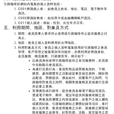
引路咖啡於網站內蒐集的個人資料包括：
C001
辨識個人者：
如會員之姓名、地址、電話、電子郵件等
資訊。
C002
辨識財務者：
如信用卡或金融機構帳戶資訊。
C011
個人描述：例如：性別、出生年月日等。
五、利用期間、地區、對象及方式
期間：會員當事人要求停止使用或引路咖啡停止提供服務之日
為止。
地區：會員之個人資料將用於台灣地區。
利用對象及方式：會員之個人資料蒐集除用於引路咖啡之會員
管理、客戶管理之檢索查詢等功能外，亦將利用於辨識身份、
金流服務、物流服務、行銷廣宣等。例示如下：
以會員身份使用引路咖啡提供之各項服務時，於頁面
中自動顯示會員資訊。
為遂行交易行為：會員對商品或勞務為預約、下標、
購買、參與贈獎等之活動或從事其他交易時，關於商
品配送、勞務提供、價金給付、回覆客戶之詢問、引
路咖啡對會員之詢問、相關售後服務及其他遂行交易
所必要之業務。
宣傳廣告或行銷等：提供會員各種電子雜誌等資訊、
透過電子郵件、郵件、電話等提供與服務有關之資
訊。將會員所瀏覽之內容或廣告，依客戶之個人屬性
或購買紀錄、引路咖啡網站之瀏覽紀錄等項目，進行
個人化作業、會員使用服務之分析、新服務之開發或
既有服務之改善等。針對民調、活動、留言版等之意