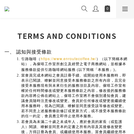
TERMS AND CONDITIONS
一、
認知與接受條款
https://www.enroutecoffee.tw/
引路咖啡（
）（以下簡稱本網
站），為傢啡工作室所創立及經營之電子商務網站，並根據本
服務條款提供引路咖啡網站服務
(以下簡稱「本服務」)。
當會員完成本網站之會員註冊手續、或開始使用本服務時，即
表示已閱讀、瞭解並同意接受本服務條款之所有內容，且完全
接受本服務現有與未來衍生的服務項目及內容。傢啡工作室有
權於任何時間修改或變更本服務條款之內容，修改後的服務條
款內容將公佈在網站上，傢啡工作室將不會個別通知會員，建
議會員隨時注意修改或變更。會員於任何修改或變更後繼續使
用本服務時，視為已閱讀、瞭解並同意接受該等修改或變更。
若不同意上述服務條款修訂或更新方式，或不接受本服務條款
的任一約定，會員應立即停止使用本服務。
若會員為未滿二十歲之未成年人，應於會員的家長（或監護
人）閱讀、瞭解並同意本約定書之所有內容及其後修改變更
後，方得註冊為會員、或繼續使用本服務。當會員繼續使用本