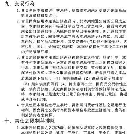
九、交易行為
會員使用本服務進行交易時，應依據本網站所提供之確認商品
數量及價格機制進行。
會員同意使用本服務訂購產品時，於本網站通知確認交易成立
前，本網站仍保有不接受訂單或取消出貨之權利。會員向本網
站發出訂購通知後，系統將自動發出接受通知，但此通知並非
訂單確認通知，關於交易成立與否本網站將另行告知。若因訂
單內容之標的商品或服務，其交易條件(包括但不限於規格、內
容說明、圖片、金額等)有誤時，本網站仍得於下單後二工作日
內拒絕該筆訂單。
會員若於使用本服務訂購產品後倘任意退換貨、取消訂單、或
有任何本網站認為不適當而造成本網站作業上之困擾或損害之
行為，本網站將可視情況採取拒絕交易、暫停取消宅配、超商
配送付款方式，或永久取消會員資格辦理。若會員訂購之產品
1
2
若屬於以下情形：（
）預購類商品（
）商品頁顯示無庫存
3
4
（
）須向供應商調貨（
）轉由廠商出貨，因商品交易特性之
故，倘商品缺絕、或廠商因故無法順利供貨導致訂單無法成立
時，本網站將以最適方式(以電子郵件為主，再輔以電話、郵遞
或傳真等)告知。
會員使用本服務進行交易時，得依照消費者保護法之規定行使
權利。因會員之交易行為而對本服務條款產生疑義時，應為有
利於消費者之解釋。
十、責任之限制與排除
本服務所提供之各項功能，均依該功能當時之現況提供使用，
本網站對於其效能、速度、完整性、可靠性、安全性、正確性