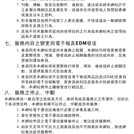
刊載、傳輸、發送垃圾郵件、連鎖信、違法或未經本網站許可
之多層次傳銷訊息及廣告等；或儲存任何侵害他人智慧財產權
或違反法令之資料。
對本服務其他用戶或第三人產生困擾、不悅或違反一般網路禮
節致生反感之行為。
其他不符本服務所提供的使用目的之行為或本網站有正當理由
認為不適當之行為。
EDM
七、服務內容之變更與電子報及
發送
會員同意本網站所提供本服務之範圍，本網站均得視業務需要
及實際情形，增減、變更或終止相關服務的項目或內容，且無
需個別通知會員。
會員同意本網站得依實際執行情形，增加、修改或終止相關活
動，並選擇最適方式告知會員。
EDM
會員同意本網站得不定期發送電子報或商品訊息(
)至會員
所登錄的電子信箱帳號。當會員收到訊息後表示拒絕接受行銷
時，本網站將停止繼續發送行銷訊息。
八、服務之停止、中斷
本網站將依一般合理之技術及方式，維持系統及服務之正常運作。但於以
下各項情況時，本網站有權可以停止、中斷提供本服務：
本網站電子通信設備進行必要之保養及施工時。
發生突發性之電子通信設備故障時。
本網站申請之電子通信服務被停止，無法提供服務時。
由於天災等不可抗力之因素或其他不可歸責於本網站，致使網
站無法提供服務時。