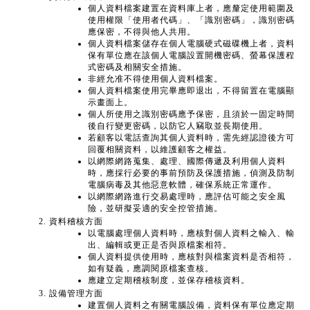
個人資料檔案建置在資料庫上者，應釐定使用範圍及
使用權限「使用者代碼」、「識別密碼」，識別密碼
應保密，不得與他人共用。
個人資料檔案儲存在個人電腦硬式磁碟機上者，資料
保有單位應在該個人電腦設置開機密碼、螢幕保護程
式密碼及相關安全措施。
非經允准不得使用個人資料檔案。
個人資料檔案使用完畢應即退出，不得留置在電腦顯
示畫面上。
個人所使用之識別密碼應予保密，且須於一固定時間
後自行變更密碼，以防它人竊取並長期使用。
若顧客以電話查詢其個人資料時，需先經認證後方可
回覆相關資料，以維護顧客之權益。
以網際網路蒐集、處理、國際傳遞及利用個人資料
時，應採行必要的事前預防及保護措施，偵測及防制
電腦病毒及其他惡意軟體，確保系統正常運作。
以網際網路進行交易處理時，應評估可能之安全風
險，並研擬妥適的安全控管措施。
資料稽核方面
以電腦處理個人資料時，應核對個人資料之輸入、輸
出、編輯或更正是否與原檔案相符。
個人資料提供使用時，應核對與檔案資料是否相符，
如有疑義，應調閱原檔案查核。
應建立定期稽核制度，並保存稽核資料。
設備管理方面
建置個人資料之有關電腦設備，資料保有單位應定期